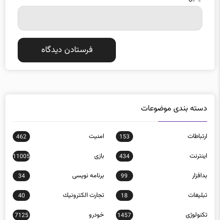
دسته بندی موضوعات
ارتباطات
امنيت
462
153
اينترنت
بازی
11005
434
بدافزار
برنامه نويسی
34
99
تبلیغات
تجارت الكترونيك
40
18
تکنولوژی
خودرو
7125
1457