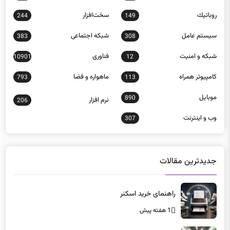
روباتيك
سخت‌افزار
244
149
سيستم عامل
شبكه اجتماعی
383
308
شبكه و امنيت
فناوری
10901
12
كامپيوتر همراه
ماهواره و فضا
793
113
موبايل
890
نرم افزار
206
وب و اينترنت
307
جدیدترین مقالات
راهنمای خرید اسکنر
1 هفته پیش