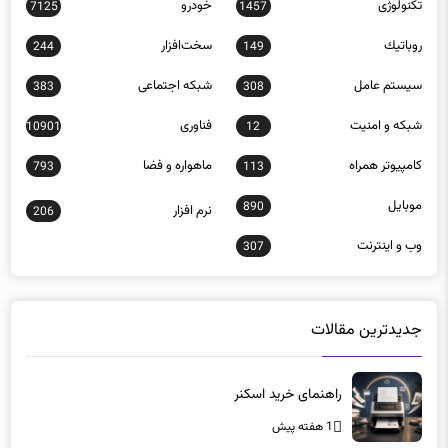
تکنولوژی
خودرو
7125
1457
روباتيك
سخت‌افزار
244
149
سيستم عامل
شبكه اجتماعی
383
308
شبكه و امنيت
فناوری
10901
12
كامپيوتر همراه
ماهواره و فضا
793
113
موبايل
890
نرم افزار
206
وب و اينترنت
307
جدیدترین مقالات
راهنمای خرید اسکنر
1 هفته پیش