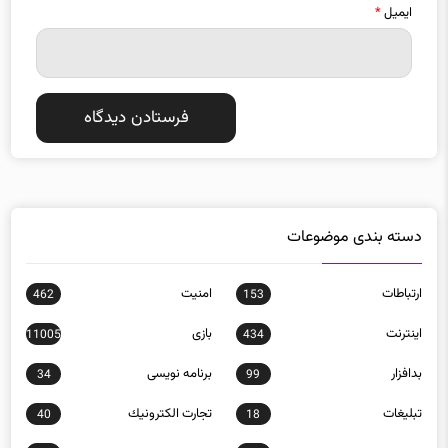
ایمیل
*
دسته بندی موضوعات
ارتباطات
امنيت
462
153
اينترنت
بازی
11005
434
بدافزار
برنامه نويسی
34
99
تبلیغات
تجارت الكترونيك
40
18