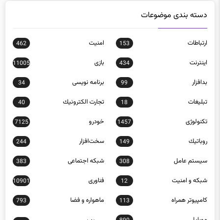
دسته بندی موضوعات
ارتباطات
امنيت
462
153
اينترنت
بازی
11005
434
بدافزار
برنامه نويسی
34
99
تبلیغات
تجارت الكترونيك
40
18
تکنولوژی
خودرو
7125
1457
روباتيك
سخت‌افزار
244
149
سيستم عامل
شبكه اجتماعی
383
308
شبكه و امنيت
فناوری
10901
12
كامپيوتر همراه
ماهواره و فضا
793
113
موبايل
890
نرم افزار
206