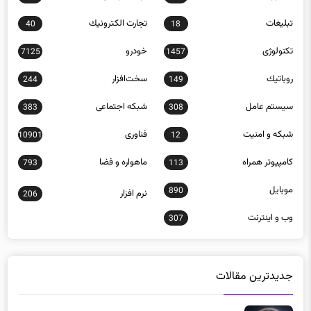
تبلیغات
تجارت الكترونيك
40
18
تکنولوژی
خودرو
7125
1457
روباتيك
سخت‌افزار
244
149
سيستم عامل
شبكه اجتماعی
383
308
شبكه و امنيت
فناوری
10901
12
كامپيوتر همراه
ماهواره و فضا
793
113
موبايل
890
نرم افزار
206
وب و اينترنت
307
جدیدترین مقالات