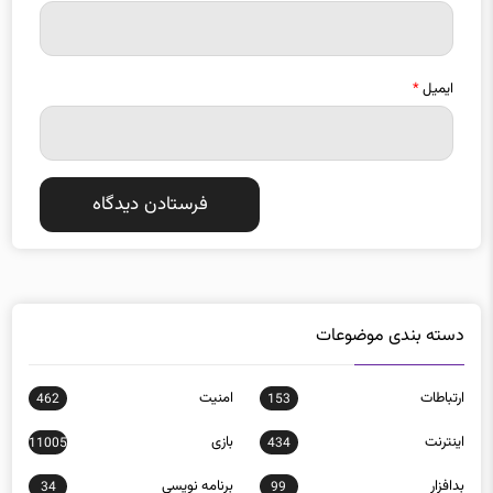
ایمیل
*
دسته بندی موضوعات
ارتباطات
امنيت
462
153
اينترنت
بازی
11005
434
بدافزار
برنامه نويسی
34
99