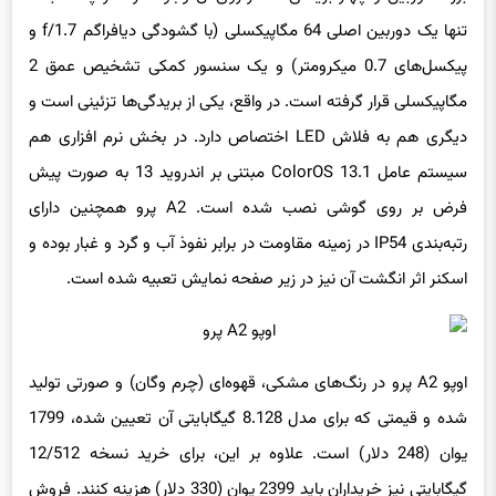
پیکسل‌های 0.7 میکرومتر) و یک سنسور کمکی تشخیص عمق 2
مگاپیکسلی قرار گرفته است. در واقع،‌ یکی از بریدگی‌ها تزئینی است و
دیگری هم به فلاش LED اختصاص دارد. در بخش نرم افزاری هم
سیستم عامل ColorOS 13.1 مبتنی بر اندروید 13 به صورت پیش
فرض بر روی گوشی نصب شده است. A2 پرو همچنین دارای
رتبه‌بندی IP54 در زمینه مقاومت در برابر نفوذ آب و گرد و غبار بوده و
اسکنر اثر انگشت آن نیز در زیر صفحه نمایش تعبیه شده است.
اوپو A2 پرو در رنگ‌های مشکی، قهوه‌ای (چرم وگان) و صورتی تولید
شده و قیمتی که برای مدل 8.128 گیگابایتی آن تعیین شده، 1799
یوان (248 دلار) است. علاوه بر این، برای خرید نسخه 12/512
گیگابایتی نیز خریداران باید 2399 یوان (330 دلار) هزینه کنند. فروش
آزاد این گوشی هوشمند قرار است از 22 سپتامبر (31 شهریور) در