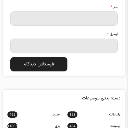
ایمیل
*
دسته بندی موضوعات
ارتباطات
امنيت
462
153
اينترنت
بازی
11005
434