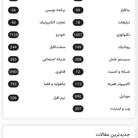
بدافزار
برنامه نويسی
34
99
تبلیغات
تجارت الكترونيك
40
18
تکنولوژی
خودرو
7125
1457
روباتيك
سخت‌افزار
244
149
سيستم عامل
شبكه اجتماعی
383
308
شبكه و امنيت
فناوری
10901
12
كامپيوتر همراه
ماهواره و فضا
793
113
موبايل
890
نرم افزار
206
وب و اينترنت
307
جدیدترین مقالات