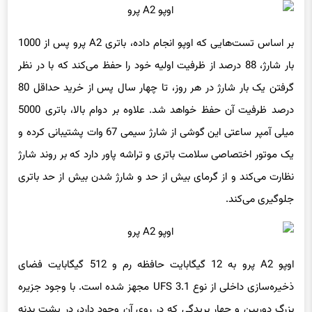
بر اساس تست‌هایی که اوپو انجام داده، باتری A2 پرو پس از 1000
بار شارژ، 88 درصد از ظرفیت اولیه خود را حفظ می‌کند که با در نظر
گرفتن یک بار شارژ در هر روز، تا چهار سال پس از خرید حداقل 80
درصد ظرفیت آن حفظ خواهد شد. علاوه بر دوام بالا، باتری 5000
میلی آمپر ساعتی این گوشی از شارژ سیمی 67 وات پشتیبانی کرده و
یک موتور اختصاصی سلامت باتری و تراشه پاور دارد که بر روند شارژ
نظارت می‌کند و از گرمای بیش از حد و شارژ شدن بیش از حد باتری
جلوگیری می‌کند.
اوپو A2 پرو به 12 گیگابایت حافظه رم و 512 گیگابایت فضای
ذخیره‌سازی داخلی از نوع UFS 3.1 مجهز شده است. با وجود جزیره
بزرگ دوربین و چهار بریدگی که در روی آن وجود دارد، در پشت بدنه
تنها یک دوربین اصلی 64 مگاپیکسلی (با گشودگی دیافراگم f/1.7 و