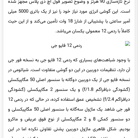
است. این گوشی انرژی مورد نیاز خود را نیز از یک باتری 5000 میلی
آمپر ساعتی با پشتیبانی از شارژ 18 وات تأمین می‌کند و از این حیث
کاملاً با ردمی 12 معمولی یکسان می‌باشد.
با وجود شباهت‌های بسیاری که ردمی 12 فایو جی به نسخه فور جی
آن دارد، تنظیمات دوربین در این دو گوشی متفاوت است. شیائومی در
نسخه فایو جی از یک دوربین دوگانه با سنسور اصلی 50 مگاپیکسلی
(گشودگی دیافراگم f/1.8) و یک سنسور 2 مگاپیکسلی (گشودگی
دیافراگم f/2.4) تشخیص عمق استفاده کرده، در حالی که در ردمی 12
فور جی شاهد یک ماژول سه‌گانه با سنسور اصلی 50 مگاپیکسلی و
دو سنسور کمکی 8 و 2 مگاپیکسلی از نوع فوق عریض و ماکرو
بودیم. شکل ظاهری ماژول دوربین پشتی تفاوتی نکرده اما در این
مدل جدید، فلاش LED جای سنسور سوم دوربین را گرفته است (در