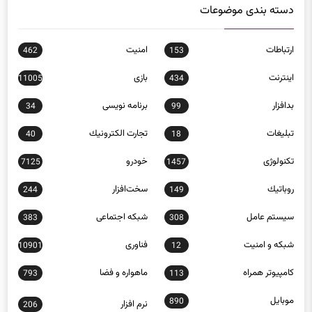
ارتباطات
امنيت
462
153
اينترنت
بازی
11005
434
بدافزار
برنامه نويسی
34
99
تبلیغات
تجارت الكترونيك
40
18
تکنولوژی
خودرو
7125
1457
روباتيك
سخت‌افزار
244
149
سيستم عامل
شبكه اجتماعی
383
308
شبكه و امنيت
فناوری
10901
12
كامپيوتر همراه
ماهواره و فضا
793
113
موبايل
890
نرم افزار
206
وب و اينترنت
307