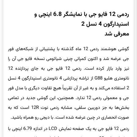
ردمی 12 فایو جی با نمایشگر 6.8 اینچی و
اسنپدارگون 4 نسل 2
معرفی شد
گوشی هوشمند ردمی 12 ماه گذشته با پشتیبانی از شبکه‌های فور
جی عرضه شد و اکنون کمپانی چینی شیائومی نسخه فایو جی آن را
نیز وارد بازار کرده است. ردمی 12 فایو جی به جای پردازنده 12
نانومتری هلیو G88 از تراشه پردازشی 4 نانومتری اسنپدارگون 4 نسل
2 استفاده می‌کند و به غیر از آن تقریباً هیچ تفاوت دیگری با مدل فور
جی و معمولی ردمی 12 ندارد. همچنین، این گوشی جدید در تمامی
بخش‌ها به جز دوربین سلفی، مشابه ردمی نوت 12R است که به
صورت انحصاری در چین عرضه شده است. با دیجی رو همراه باشید.
ردمی 12 فایو جی به یک صفحه نمایش LCD در اندازه 6.79 اینچی با
نرخ تازه‌سازی 90 هرتز و وضوح تصویر فول اچ دی پلاس مجهز شده