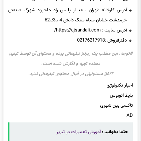
آدرس کارخانه :تهران -بعد از پلیس راه جاجرود شهرک صنعتی
خرمدشت خیابان سیاه سنگ دانش 4 پلاک62
آدرس سایت : https://ajsandali.com/
دفترفروش :02176217918
#توجه: این مطلب یک رپرتاژ تبلیغاتی بوده و محتوای آن توسط تبلیغ
دهنده تهیه و نگارش شده است.
gsxr مسئولیتی در قبال محتوای تبلیغاتی ندارد.
اخبار تکنولوژی
بلیط اتوبوس
تاکسی بین شهری
AD
حتما بخوانید :
آموزش تعمیرات در تبریز