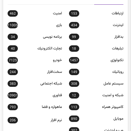
ارتباطات
امنيت
462
153
اينترنت
بازی
11005
434
بدافزار
برنامه نويسی
34
99
تبلیغات
تجارت الكترونيك
40
18
تکنولوژی
خودرو
7125
1457
روباتيك
سخت‌افزار
244
149
سيستم عامل
شبكه اجتماعی
383
308
شبكه و امنيت
فناوری
10901
12
كامپيوتر همراه
ماهواره و فضا
793
113
موبايل
890
نرم افزار
206
وب و اينترنت
307