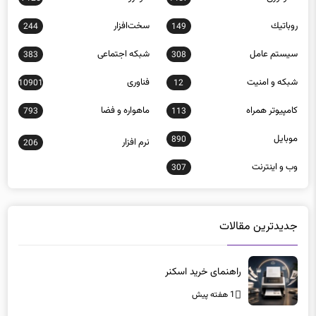
روباتيك
سخت‌افزار
244
149
سيستم عامل
شبكه اجتماعی
383
308
شبكه و امنيت
فناوری
10901
12
كامپيوتر همراه
ماهواره و فضا
793
113
موبايل
890
نرم افزار
206
وب و اينترنت
307
جدیدترین مقالات
راهنمای خرید اسکنر
1 هفته پیش