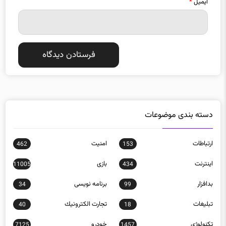
ایمیل
*
دسته بندی موضوعات
ارتباطات
امنيت
462
153
اينترنت
بازی
11005
434
بدافزار
برنامه نويسی
34
99
تبلیغات
تجارت الكترونيك
40
18
تکنولوژی
خودرو
7125
1457