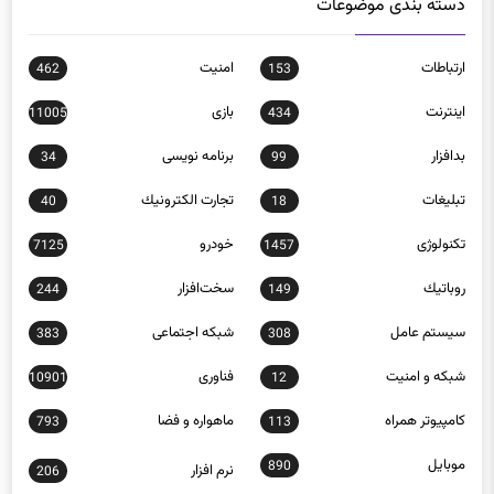
دسته بندی موضوعات
ارتباطات
امنيت
462
153
اينترنت
بازی
11005
434
بدافزار
برنامه نويسی
34
99
تبلیغات
تجارت الكترونيك
40
18
تکنولوژی
خودرو
7125
1457
روباتيك
سخت‌افزار
244
149
سيستم عامل
شبكه اجتماعی
383
308
شبكه و امنيت
فناوری
10901
12
كامپيوتر همراه
ماهواره و فضا
793
113
موبايل
890
نرم افزار
206