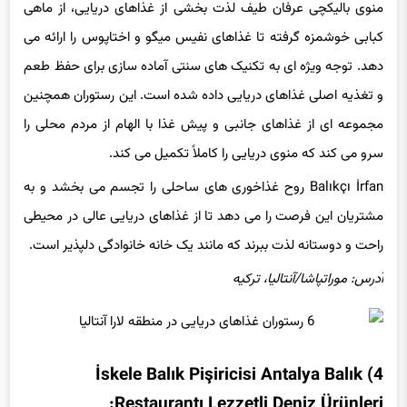
منوی بالیکچی عرفان طیف لذت بخشی از غذاهای دریایی، از ماهی
کبابی خوشمزه گرفته تا غذاهای نفیس میگو و اختاپوس را ارائه می
دهد. توجه ویژه ای به تکنیک های سنتی آماده سازی برای حفظ طعم
و تغذیه اصلی غذاهای دریایی داده شده است. این رستوران همچنین
مجموعه ای از غذاهای جانبی و پیش غذا با الهام از مردم محلی را
سرو می کند که منوی دریایی را کاملاً تکمیل می کند.
Balıkçı İrfan روح غذاخوری های ساحلی را تجسم می بخشد و به
مشتریان این فرصت را می دهد تا از غذاهای دریایی عالی در محیطی
راحت و دوستانه لذت ببرند که مانند یک خانه خانوادگی دلپذیر است.
آدرس: موراتپاشا/آنتالیا، ترکیه
İ
skele Bal
ı
k Pi
ş
iricisi Antalya Bal
ı
k
4)
:
Restaurant
ı
Lezzetli Deniz
Ü
r
ü
nleri