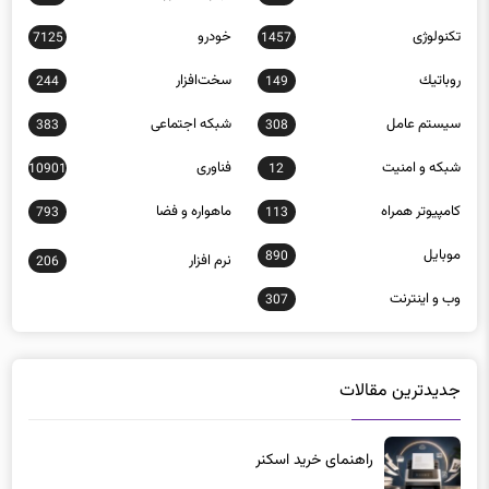
تکنولوژی
خودرو
7125
1457
روباتيك
سخت‌افزار
244
149
سيستم عامل
شبكه اجتماعی
383
308
شبكه و امنيت
فناوری
10901
12
كامپيوتر همراه
ماهواره و فضا
793
113
موبايل
890
نرم افزار
206
وب و اينترنت
307
جدیدترین مقالات
راهنمای خرید اسکنر
1 هفته پیش