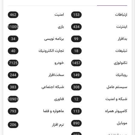
ارتباطات
امنيت
462
153
اينترنت
بازی
11005
434
بدافزار
برنامه نويسی
34
99
تبلیغات
تجارت الكترونيك
40
18
تکنولوژی
خودرو
7125
1457
روباتيك
سخت‌افزار
244
149
سيستم عامل
شبكه اجتماعی
383
308
شبكه و امنيت
فناوری
10901
12
كامپيوتر همراه
ماهواره و فضا
793
113
موبايل
890
نرم افزار
206
وب و اينترنت
307