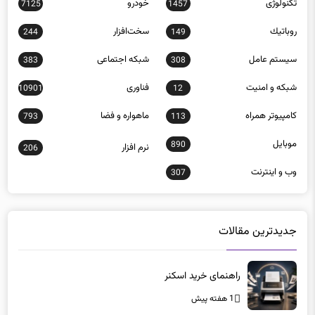
تکنولوژی
خودرو
7125
1457
روباتيك
سخت‌افزار
244
149
سيستم عامل
شبكه اجتماعی
383
308
شبكه و امنيت
فناوری
10901
12
كامپيوتر همراه
ماهواره و فضا
793
113
موبايل
890
نرم افزار
206
وب و اينترنت
307
جدیدترین مقالات
راهنمای خرید اسکنر
1 هفته پیش