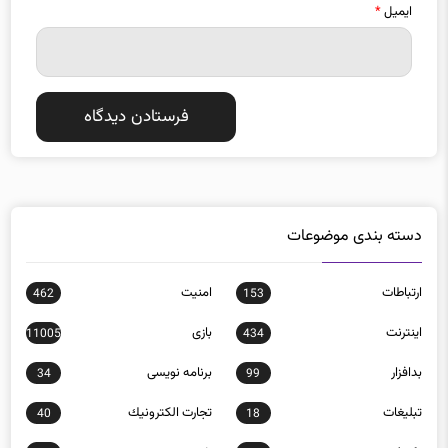
ایمیل
*
دسته بندی موضوعات
ارتباطات
امنيت
462
153
اينترنت
بازی
11005
434
بدافزار
برنامه نويسی
34
99
تبلیغات
تجارت الكترونيك
40
18