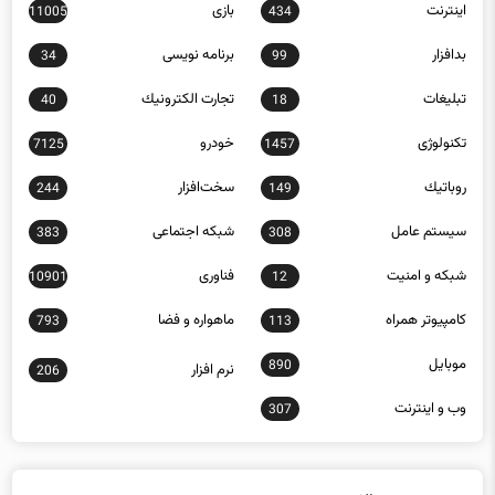
اينترنت
بازی
11005
434
بدافزار
برنامه نويسی
34
99
تبلیغات
تجارت الكترونيك
40
18
تکنولوژی
خودرو
7125
1457
روباتيك
سخت‌افزار
244
149
سيستم عامل
شبكه اجتماعی
383
308
شبكه و امنيت
فناوری
10901
12
كامپيوتر همراه
ماهواره و فضا
793
113
موبايل
890
نرم افزار
206
وب و اينترنت
307