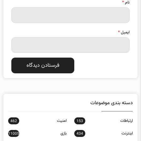
ایمیل
*
دسته بندی موضوعات
ارتباطات
امنيت
462
153
اينترنت
بازی
11005
434
بدافزار
برنامه نويسی
34
99