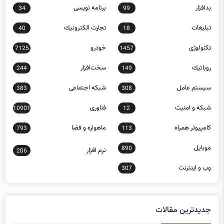
تبلیغات
تجارت الكترونيك
40
18
تکنولوژی
خودرو
7125
1457
روباتيك
سخت‌افزار
244
149
سيستم عامل
شبكه اجتماعی
383
308
شبكه و امنيت
فناوری
10901
12
كامپيوتر همراه
ماهواره و فضا
793
113
موبايل
890
نرم افزار
206
وب و اينترنت
307
جدیدترین مقالات