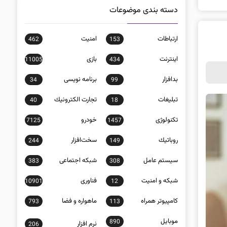
دسته بندی موضوعات
ارتباطات
امنيت
462
153
اينترنت
بازی
11005
434
بدافزار
برنامه نويسی
34
99
تبلیغات
تجارت الكترونيك
40
18
تکنولوژی
خودرو
7125
1457
روباتيك
سخت‌افزار
244
149
سيستم عامل
شبكه اجتماعی
383
308
شبكه و امنيت
فناوری
10901
12
كامپيوتر همراه
ماهواره و فضا
793
113
موبايل
890
نرم افزار
206