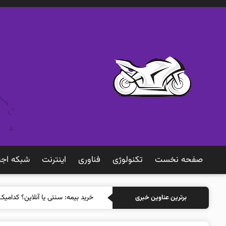
صفحه نخست
تکنولوژی
فناوری
اينترنت
شبكه اجت
خرید بیم
برترین عناوین خبری