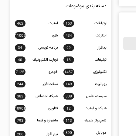
دسته بندی موضوعات
ارتباطات
امنيت
462
153
اينترنت
بازی
11005
434
بدافزار
برنامه نويسی
34
99
تبلیغات
تجارت الكترونيك
40
18
تکنولوژی
خودرو
7125
1457
روباتيك
سخت‌افزار
244
149
سيستم عامل
شبكه اجتماعی
383
308
شبكه و امنيت
فناوری
10901
12
كامپيوتر همراه
ماهواره و فضا
793
113
موبايل
890
نرم افزار
206