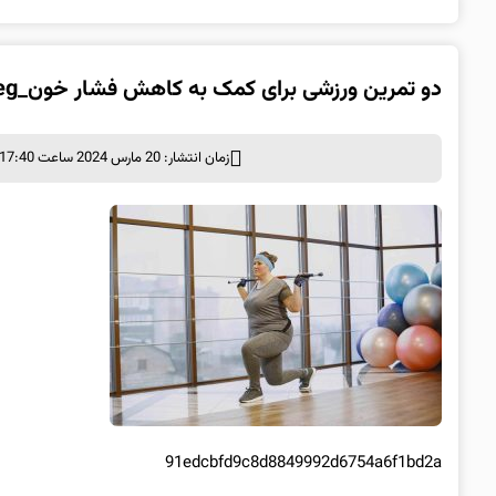
دو تمرین ورزشی برای کمک به کاهش فشار خون_65faee53a75d7.jpeg
زمان انتشار: 20 مارس 2024 ساعت 17:40
91edcbfd9c8d8849992d6754a6f1bd2a