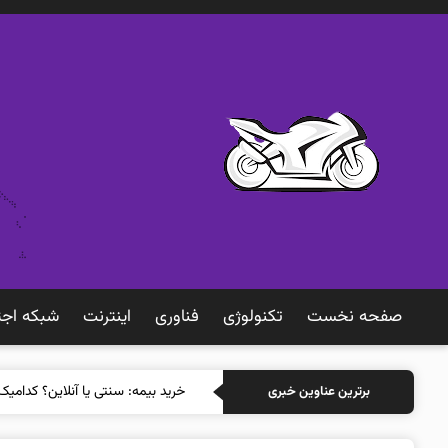
صفحه نخست
تکنولوژی
فناوری
اينترنت
شبكه اجت
خرید بیمه: سنتی یا آنلاین؟ کدامیک
برترین عناوین خبری