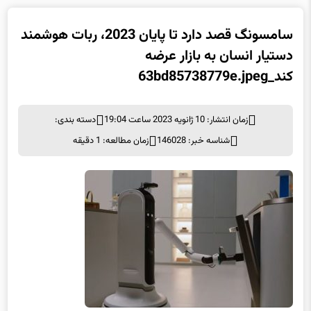
سامسونگ قصد دارد تا پایان 2023، ربات هوشمند
دستیار انسان به بازار عرضه
کند_63bd85738779e.jpeg
زمان انتشار: 10 ژانویه 2023 ساعت 19:04
دسته بندی:
شناسه خبر: 146028
زمان مطالعه: 1 دقیقه
8e03e1cc06076b91d2934363c2047c2a