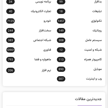
تبلیغات
تجارت الكترونيك
40
18
تکنولوژی
خودرو
7125
1457
روباتيك
سخت‌افزار
244
149
سيستم عامل
شبكه اجتماعی
383
308
شبكه و امنيت
فناوری
10901
12
كامپيوتر همراه
ماهواره و فضا
793
113
موبايل
890
نرم افزار
206
وب و اينترنت
307
جدیدترین مقالات
راهنمای خرید اسکنر