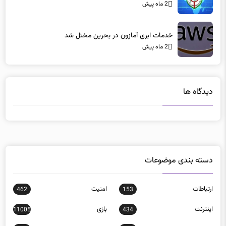
خدمات ابری آمازون در بحرین مختل شد
2 ماه پیش
دیدگاه ها
دسته بندی موضوعات
ارتباطات
امنيت
462
153
اينترنت
بازی
11005
434
بدافزار
برنامه نويسی
34
99