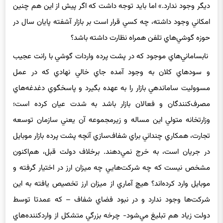
«امكان ويرايش ثبت سفارش اگر پيش از اين هم وجود داشته اما
ديگر وجود ندارد.» اما بايد توجه داشت كه اگر پيش از اين هم چنين
امكاني وجود داشته، چه كسي قرار است بر بازار آشفته پايان سال در
حوزه گوشي‌هاي تلفن همراه نظارت داشته باشد؟
نابساماني‌هاي موجود كه در پشت پرده واردات گوشي با رانت عجيب
و سودهاي كلان به وجود آمده جاي خالي نهادي كه در عمل
مسووليت ساماندهي بازار را به عهده بگيرد و پاسخگوي دغدغه‌هاي
مصرف‌كنندگان و فعالان بازار باشد به ‌شدت عيان كرده است؛
وزارتخانه متولي اين مساله و زيرمجموعه آن يعني سازمان توسعه
تجارت، همكاري چنداني براي شفاف‌سازي آنچه پشت ‌پرده بازار موبايل
در جريان است، به خرج نمي‌دهند. برخلاف دولت قبل، هم‌اكنون
مشخص نيست كه چه شركت‌هايي چه ميزان ارز در اختيار گرفته و
موبايل وارد كرده‌اند؟ هيچ آماري از ميزان ارز تخصيص يافته به اين
شركت‌ها وجود ندارد و در نبود فضاي شفاف – كه عمدتا ‌توسط