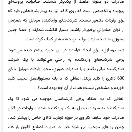
چيز بدي به نظر نمي‌رسد. اما چه كسي است كه نداند اصولا واردات و
صادرات دو مقوله منفك از يكديگر هستند. صادرات، پروسه‌اي
پيچيده و تخصصي است كه روي كاغذ نياز به پيش‌شرط‌هايي دارد كه
براي واردات متصور نيست. شركت‌هاي واردكننده موبايل كه همزمان
از توان صادراتي برخوردار باشند، بسيار انگشت‌شمارند و عملا چنين
مجوزي به «انحصار» و توليد «رانت» بيشتر كمك كرده است.
«مسيرسازي» براي ايجاد «رانت» در اين حوزه بيشتر ديده مي‌شود.
برخي شركت‌هاي واردكننده به راحتي مي‌توانند با يك شركت
صادر‌كننده تباني بكنند و با صادرات صوري، مجوز واردات موبايل بالاي
600 دلاري را كليد بزنند. اتفاقي كه با يك دستورالعمل عجيب كليد
خورده و مشخص نيست هدف از آن چه بوده است؟
اتفاقی که به اعتقاد برخی کارشناسان موجب می شود تا یک
صادرکننده به سرعت تبدیل به یک واردکننده شده و واردات در قبال
صادرات خود سابقه کار وی در حوزه تجارت کالای خاص را بیشتر کند .