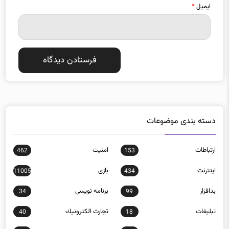
ایمیل
*
دسته بندی موضوعات
ارتباطات
امنيت
462
153
اينترنت
بازی
11005
434
بدافزار
برنامه نويسی
34
99
تبلیغات
تجارت الكترونيك
40
18