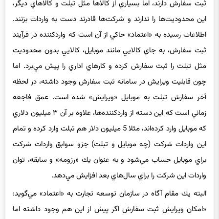
در واردات محصولات الكترونيك، برخي كالاها مثل موبايل محدوديت
ثبت سفارش دارند، اما بسياري از كالاها مثل تبلت و كالاهاي ديگر،
اين محدوديت‌ها را ندارند و شركت‌ها قادرند دست به واردات بزنند.
اطلاعات رسيده به «اعتماد» حاكي از آن است كه وارد‌كننده در فرآيند
ثبت سفارش، به جاي كالايي مانند موبايل، كالايي بدون محدوديت
مثل تبلت را ثبت سفارش كرده و كارهاي اداري را پيش مي‌برد. اما
چون قابليت ويرايش در سامانه ثبت سفارش وجود داشته، در لحظه
آخر سفارش تبلت به موبايل «ويرايش» شده است. عمق فاجعه
زماني است كه اين دسته از واردكننده‌ها، علاوه بر آن ۳ ميليون دلاري
كه موبايل وارد كرده‌اند، مثلا 5 ميليون دلار هم تبلت وارد كرده و تمام
اين واردات شركت (چه موبايل و‌ تبلت) جزو سوابق واردات شركت
براي موبايل حساب مي‌شود و به عنوان يك «رزومه» و سابقه، توان
واردات اين شركت را براي سال‌هاي بعد افزايش مي‌دهد.
البته يك مقام آگاه در سازمان توسعه تجارت به «اعتماد» مي‌گويد: