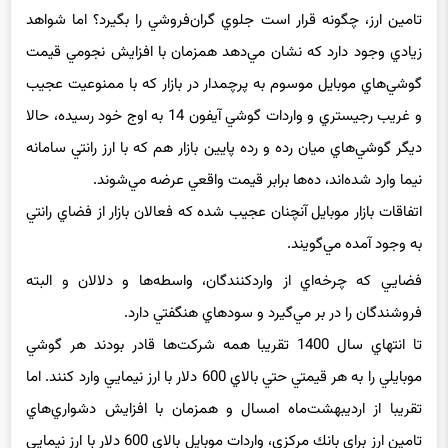
توقف تخصيص ارز نيما براي واردات موبايل شده و صرف تغيير منشا
تامين ارز، چگونه قرار است جلوي گران‌فروشي را بگيرد؟ اما شواهد
زيادي وجود دارد كه نشان مي‌دهد همزمان با افزايش نجومي قيمت
گوشي‌هاي موبايل موسوم به پرچمدار در بازار كه با ممنوعيت عجيب
و غريب رجيستري و واردات گوشي آيفون 14 به اوج خود رسيده، حالا
ديگر گوشي‌هاي ميان رده و رده پايين بازار هم كه با ارز رانتي سامانه
نيما وارد شده‌اند، ده‌ها برابر قيمت واقعي عرضه مي‌شوند.
اتفاقات بازار موبايل آنچنان عجيب شده كه فعالان بازار از فضاي رانتي
به وجود آمده مي‌گويند.
فضايي كه چرخه‌اي از واردكنندگان، واسطه‌ها و دلالان و البته
فروشندگان را در بر مي‌گيرد و سودهاي هنگفتي دارد.
تا انتهاي سال 1400 تقريبا همه شركت‌ها قادر بودند هر گوشي
موبايلي را به هر قيمتي حتي بالاي 600 دلار با ارز نيمايي وارد كنند. اما
تقريبا از ارديبهشت‌ماه امسال و همزمان با افزايش دشواري‌هاي