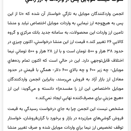
شوك قيمت موبايل پس از واردات با ارز رانتي
انجمن واردكنندگان موبايل به تازگي خواستار آن شده كه «تا از اين
پس به هيچ‌وجه ارز نيمايي به واردات موبايل اختصاص نيابد و منشا
تامين ارز واردات اين محصولات، به سامانه جديد بانك مركزي و گروه
كالايي ۲۶ تغيير كند.» قيمت ارز اين منشا درخواستي، اكنون چيزي در
حدود ۳۸ هزار و ۵۰۰ تومان است و با ارز ۲۸ هزار و ۵۰۰ توماني نيما
اختلاف قابل‌توجهي دارد. اين در حالي است كه اكنون تمام رده‌هاي
موبايل- چه زير ۶۰۰ و چه بالاي ۶۰۰ دلار- همگي با قيمتي در حدود
معادل ارز بازار آزاد به فروش مي‌رسند، بنابراين انجمن واردكنندگان
موبايل «اختصاص اين ارز را مفسده‌زا» دانسته و مي‌گويد: اين ارز
«هيچ مزيتي براي مصرف‌كننده نهايي ايجاد نمي‌كند.»
مشخص نيست اين انجمن چرا به جاي درخواست رسيدگي به قيمت
فروش گوشي‌هاي ‌ميان‌رده در بازار و برخورد با گران‌فروشان، خواستار