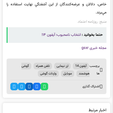
دولت زياد هم تبليغ مي‌شود- چرخه بزرگي متشكل از واردكننده‌هاي
خاص، دلالان و عرضه‌كنندگان از اين آشفتگي نهايت استفاده را
مي‌برند.
منبع: روزنامه اعتماد
حتما بخوانید :
انتخاب نامحبوب؛ آیفون ۱۴!
مجله خبری gsxr
برچسب
آیفون 14
ارز نیمایی
تلفن همراه
گوشی
ها
هوشمند
موبایل
واردات گوشی
اشتراک گذاری