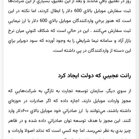
بودند را جريمه و تعليق كردند. اين شركت‌هاي واردكننده حدود 45
روز در تعليق باقي ماندند و بعد از اين تعليق، بسياري از اين شركت‌ها
ثبت سفارش موبايل بالاي 600 دلار را ابطال كردند، اما نكته در اين
است كه هنوز برخي واردكنندگان موبايل بالاي 600 دلار با ارز نيمايي
ثبت سفارش مي‌كنند . اين در حالي است كه شكاف كنوني ميان نرخ
بازار آزاد و سامانه نيما شرايطي را به وجود آورده كه سود دوبرابر براي
اين دسته از واردكنندگان در پي داشته است.
رانت عجيبي كه دولت ايجاد كرد
از سوي ديگر، سازمان توسعه تجارت به تازگي به شركت‌هايي كه
مجوز واردات موبايل دارند، اجازه داده كه اگر صادرات در حوزه‌اي
داشته باشند، مي‌توانند با ارز صادراتي خود موبايل بالاي ۶۰۰دلار وارد
كنند. اين مجوز با هدف توسعه توان صادراتي داده شده و در ظاهر