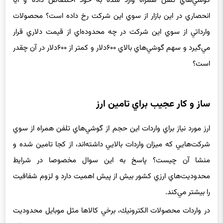
گوشي‌هاي تلفن همراه وارد شده به خود اختصاص داده و آيا
انحصاري در اين بازار از سوي اين شركت رخ داده است؟ محصولات
وارداتي از سوي اين شركت در چه محدوده‌اي از قيمت دلاري قرار
مي‌گيرد و سهم گوشي‌هاي بالاي ۶۰۰دلار و كمتر از ۶۰۰دلار در آن چقدر
است؟
ساز و كار عجيب براي تامين ارز
ارز مورد نياز براي واردات اين حجم از گوشي‌هاي تلفن همراه از سوي
شركت‌هايي كه ميزان واردات بالايي داشته‌اند، از كجا تامين شده و
منشا آن چيست؟ پاسخ به اين سوال مخصوصا در شرايط
محدوديت‌هاي ارزي كشور بيش از پيش اهميت دارد و لزوم شفافيت
را بيشتر مي‌كند.