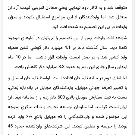
تامين ارز براي بانك مركزي، واردات موبايل بالاي 600 دلار با ارز نيمايي
متوقف شد و به تالار دوم نيمايي يعني معادل تقريبي قيمت آزاد ارز
منتقل شد. اما واردكنندگان از اين موضوع استقبال نكردند و ميزان
واردات در پي اين تصميم به‌ شدت افت كرد.
شواهد افت واردات پس از اين تصميم را مي‌توان در آمارهاي موجود
كاملا ديد. سال گذشته بالغ بر 4.1 ميليارد دلار گوشي تلفن همراه
وارد كشور شد و در صدر ليست واردات قرار داشت. اما در 10 ماه
ابتدايي سال جاري اين رقم به حدود 3.3 ميليارد دلار كاهش يافت.
اما اتفاق دوم در ميانه تابستان افتاده است. اواسط تابستان امسال و
با تغيير تعرفه‌ جهاني موبايل، واردكنندگان موبايل در يك بازه زماني،
دست به ثبت سفارش موبايل بالاي 600 دلار زده و از سامانه نيما، ارز
ارزان‌قيمت گرفتند. اما سازمان توسعه تجارت و بانك مركزي متوجه
اين موضوع شده و واردكنندگاني را كه موبايل بالاي ۶۰۰ وارد كرده