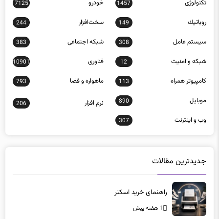
تکنولوژی
خودرو
7125
1457
روباتيك
سخت‌افزار
244
149
سيستم عامل
شبكه اجتماعی
383
308
شبكه و امنيت
فناوری
10901
12
كامپيوتر همراه
ماهواره و فضا
793
113
موبايل
890
نرم افزار
206
وب و اينترنت
307
جدیدترین مقالات
راهنمای خرید اسکنر