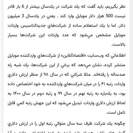
فرآيند ثبت سفارش تا واردات كامل موبايل را به‌طور متوسط 2 ماه در
نظر بگيريم، بايد گفت كه يك شركت در يك‌سال بيشتر از 6 بار قادر
نيست 500 هزار دلار موبايل وارد كند . يعني در يك‌سال 3 ميليون
دلار. اما با يك استعلام ساده از شركت‌هاي جديدالتاسيس واردات
موبايل مشخص مي‌شود كه عدد واردات اين شركت‌ها بسيار
بالاست.
اطلاعاتي كه وب‌سايت «اقتصادآنلاين» از شركت‌هاي واردكننده موبايل
منتشر كرده، نشان مي‌دهد كه برخي از اين شركت‌ها، يك شبه راه
صدساله را رفته‌اند. مثلا شركتي كه در سال ۹۸ از منظر ارزش دلاري
واردات رتبه ۴۱ را در ميان شركت‌هاي واردكننده به خود اختصاص داده
بود، به يك‌باره به رتبه نهم در سال ۹۹ و رتبه دوم در سال ۱۴۰۰ به
لحاظ ارزش دلاري واردات تبديل مي‌شود كه اين جهش رتبه كمي قابل
تامل است.
چگونه يك شركت ظرف سه سال متوالي رتبه اول را در ارزش دلاري