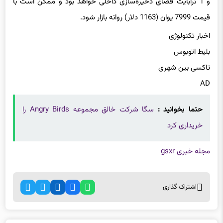
و 1 ترابایت فضای ذخیره‌سازی داخلی خواهد بود و ممکن است با
قیمت 7999 یوان (1163 دلار) روانه بازار شود.
اخبار تکنولوژی
بلیط اتوبوس
تاکسی بین شهری
AD
حتما بخوانید :
سگا شرکت خالق مجموعه Angry Birds را
خریداری کرد
مجله خبری gsxr
اشتراک گذاری