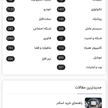
40
18
تکنولوژی
خودرو
7125
1457
روباتيك
سخت‌افزار
244
149
سيستم عامل
شبكه اجتماعی
383
308
شبكه و امنيت
فناوری
10901
12
كامپيوتر همراه
ماهواره و فضا
793
113
موبايل
890
نرم افزار
206
وب و اينترنت
307
جدیدترین مقالات
راهنمای خرید اسکنر