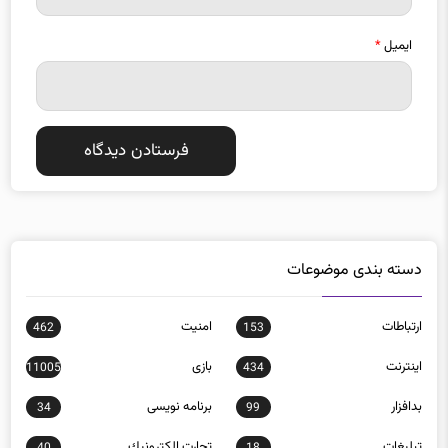
ایمیل
*
دسته بندی موضوعات
ارتباطات
امنيت
462
153
اينترنت
بازی
11005
434
بدافزار
برنامه نويسی
34
99
تبلیغات
تجارت الكترونيك