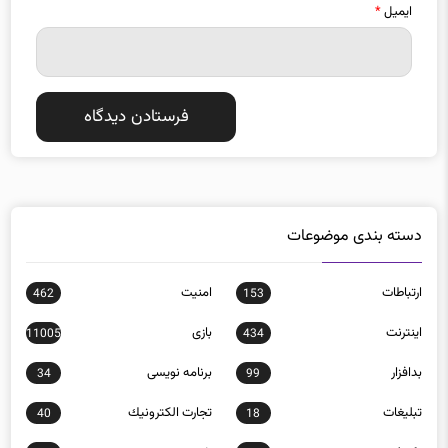
دسته بندی موضوعات
ارتباطات
امنيت
462
153
اينترنت
بازی
11005
434
بدافزار
برنامه نويسی
34
99
تبلیغات
تجارت الكترونيك
40
18
تکنولوژی
خودرو
7125
1457