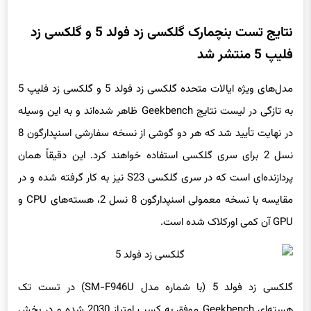
نتایج تست بنچمارک گلکسی زد فولد 5 و گلکسی زد
فلیپ 5 منتشر شد
مدل‌های ویژه ایالات متحده گلکسی زد فولد 5 و گلکسی زد فلیپ 5
به تازگی در لیست نتایج Geekbench ظاهر شده‌اند و به این وسیله
در نهایت تأیید شد که هر دو گوشی از نسخه سفارشی اسنپدارگون 8
نسل 2 برای سری گلکسی استفاده خواهند کرد. این دقیقاً همان
پردازنده‌ای است که در سری گلکسی S23 نیز به کار گرفته شده و در
مقایسه با نسخه معمولی اسنپدارگون 8 نسل 2، هسته‌های CPU و
GPU آن کمی اورکلاک شده است.
گلکسی زد فولد 5 (با شماره مدل SM-F946U) در تست تک
هسته‌ای Geekbench موفق به کسب امتیاز 2030 شده و در بخش