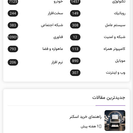
روباتيك
سخت‌افزار
244
149
سيستم عامل
شبكه اجتماعی
383
308
شبكه و امنيت
فناوری
10901
12
كامپيوتر همراه
ماهواره و فضا
793
113
موبايل
890
نرم افزار
206
وب و اينترنت
307
جدیدترین مقالات
راهنمای خرید اسکنر
1 هفته پیش