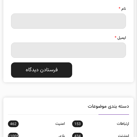
ایمیل
*
دسته بندی موضوعات
ارتباطات
امنيت
462
153
اينترنت
بازی
11005
434