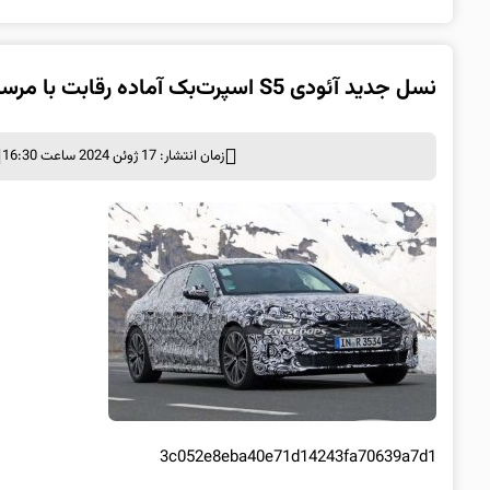
نسل جدید آئودی S5 اسپرت‌بک آماده رقابت با مرسدس و بی ام و می‌شود_667033579e2f9.jpeg
زمان انتشار: 17 ژوئن 2024 ساعت 16:30
3c052e8eba40e71d14243fa70639a7d1