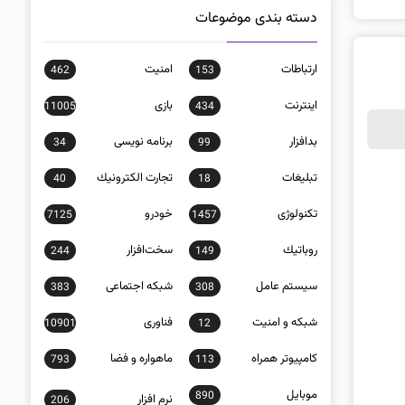
دسته بندی موضوعات
ارتباطات
امنيت
462
153
اينترنت
بازی
11005
434
بدافزار
برنامه نويسی
34
99
تبلیغات
تجارت الكترونيك
40
18
تکنولوژی
خودرو
7125
1457
روباتيك
سخت‌افزار
244
149
سيستم عامل
شبكه اجتماعی
383
308
شبكه و امنيت
فناوری
10901
12
كامپيوتر همراه
ماهواره و فضا
793
113
موبايل
890
نرم افزار
206