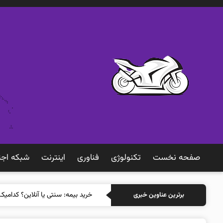
صفحه نخست
تکنولوژی
فناوری
اينترنت
شبكه اجت
خرید بیمه: سنتی یا آنلاین؟ کدامیک
برترین عناوین خبری