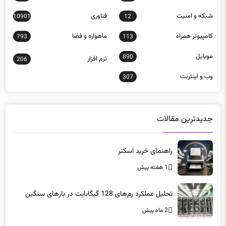
كامپيوتر همراه
ماهواره و فضا
793
113
موبايل
890
نرم افزار
206
وب و اينترنت
307
جدیدترین مقالات
راهنمای خرید اسکنر
1 هفته پیش
تحلیل عملکرد رم‌های 128 گیگابایت در بارهای سنگین
2 ماه پیش
تغییر آدرس سایت پلیس فتا
2 ماه پیش