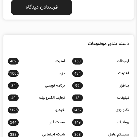
دسته بندی موضوعات
ارتباطات
امنيت
462
153
اينترنت
بازی
11005
434
بدافزار
برنامه نويسی
34
99
تبلیغات
تجارت الكترونيك
40
18
تکنولوژی
خودرو
7125
1457
روباتيك
سخت‌افزار
244
149
سيستم عامل
شبكه اجتماعی
383
308
شبكه و امنيت
فناوری
10901
12