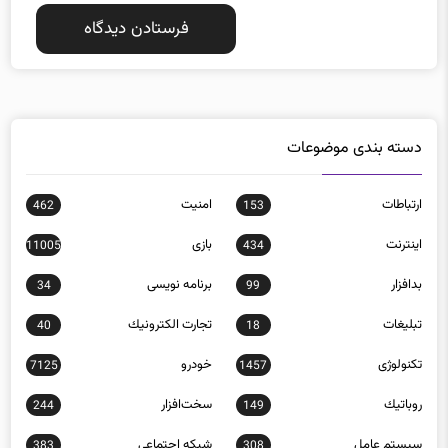
دسته بندی موضوعات
ارتباطات
امنيت
462
153
اينترنت
بازی
11005
434
بدافزار
برنامه نويسی
34
99
تبلیغات
تجارت الكترونيك
40
18
تکنولوژی
خودرو
7125
1457
روباتيك
سخت‌افزار
244
149
سيستم عامل
شبكه اجتماعی
383
308