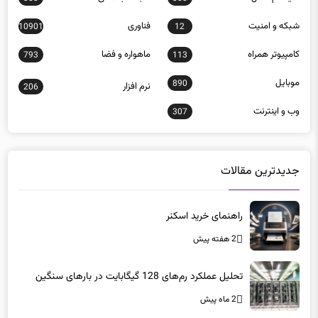
شبكه و امنيت
فناوری
10901
12
كامپيوتر همراه
ماهواره و فضا
793
113
موبايل
890
نرم افزار
206
وب و اينترنت
307
جدیدترین مقالات
راهنمای خرید اسکنر
2 هفته پیش
تحلیل عملکرد رم‌های 128 گیگابایت در بارهای سنگین
2 ماه پیش
تغییر آدرس سایت پلیس فتا