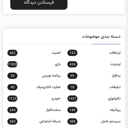
دسته بندی موضوعات
ارتباطات
امنيت
462
153
اينترنت
بازی
11005
434
بدافزار
برنامه نويسی
34
99
تبلیغات
تجارت الكترونيك
40
18
تکنولوژی
خودرو
7125
1457
روباتيك
سخت‌افزار
244
149
سيستم عامل
شبكه اجتماعی
383
308