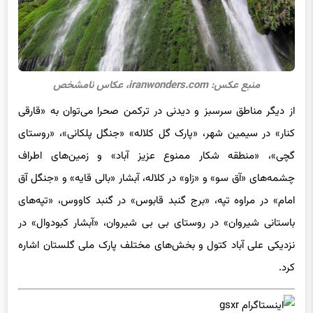
منبع عکس: iranwonders.com، عکاس نامشخص
از دیگر مناطق سرسبز و دیدنی در ترکمن صحرا می‌توان به «قارقی
کنار» در سیمین شهر، «پارک گل کلاله» «جنگل پلکانی»، «روستای
گچی»، «منطقه شکار ممنوع عزیز آباد» و زمین‌های اطراف
چشمه‌های «آق سو» و «زاو» در کلاله، آبشار «بالی قایه» و «جنگل آق
امام» در مراوه تپه، «برج گنبد قابوس» در گنبد کاووس، «تپه‌های
باستانی شیروان» در روستای بی بی شیروان، «آبشار کبودوال» در
نزدیکی علی آباد کتول و بخش‌های مختلف پارک ملی گلستان اشاره
کرد.