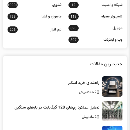
شبكه و امنيت
فناوری
10901
12
كامپيوتر همراه
ماهواره و فضا
793
113
موبايل
890
نرم افزار
206
وب و اينترنت
307
جدیدترین مقالات
راهنمای خرید اسکنر
2 هفته پیش
تحلیل عملکرد رم‌های 128 گیگابایت در بارهای سنگین
2 ماه پیش