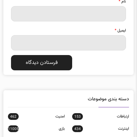
نام
*
ایمیل
*
دسته بندی موضوعات
ارتباطات
امنيت
462
153
اينترنت
بازی
11005
434