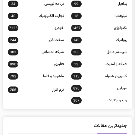
بدافزار
برنامه نويسی
34
99
تبلیغات
تجارت الكترونيك
40
18
تکنولوژی
خودرو
7125
1457
روباتيك
سخت‌افزار
244
149
سيستم عامل
شبكه اجتماعی
383
308
شبكه و امنيت
فناوری
10901
12
كامپيوتر همراه
ماهواره و فضا
793
113
موبايل
890
نرم افزار
206
وب و اينترنت
307
جدیدترین مقالات