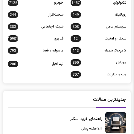
تکنولوژی
خودرو
7125
1457
روباتيك
سخت‌افزار
244
149
سيستم عامل
شبكه اجتماعی
383
308
شبكه و امنيت
فناوری
10901
12
كامپيوتر همراه
ماهواره و فضا
793
113
موبايل
890
نرم افزار
206
وب و اينترنت
307
جدیدترین مقالات
راهنمای خرید اسکنر
2 هفته پیش