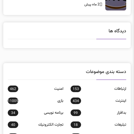
2 ماه پیش
دیدگاه ها
دسته بندی موضوعات
ارتباطات
امنيت
462
153
اينترنت
بازی
11005
434
بدافزار
برنامه نويسی
34
99
تبلیغات
تجارت الكترونيك
40
18