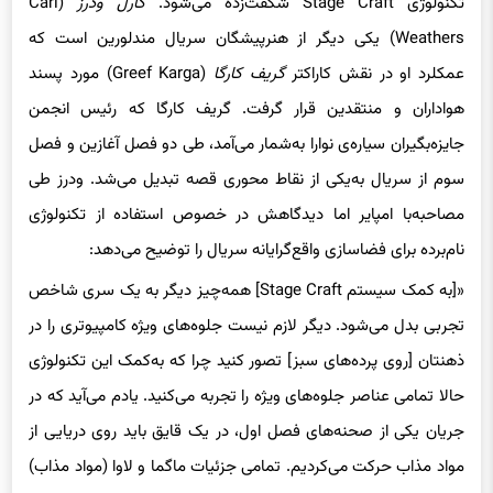
تکنولوژی Stage Craft شگفت‌زده می‌شود.
کارل ودرز
(Carl
Weathers) یکی دیگر از هنرپیشگان سریال مندلورین است که
عمکلرد او در نقش کاراکتر
گریف کارگا
(Greef Karga) مورد پسند
هواداران و منتقدین قرار گرفت. گریف کارگا که رئیس انجمن
جایزه‌بگیران سیاره‌ی نوارا به‌شمار می‌آمد، طی دو فصل آغازین و فصل
سوم از سریال به‌یکی از نقاط محوری قصه تبدیل می‌شد. ودرز طی
مصاحبه‌با امپایر اما دیدگاهش در خصوص استفاده از تکنولوژی
نام‌برده برای فضاسازی واقع‌گرایانه سریال را توضیح می‌دهد:
«[به کمک سیستم Stage Craft] همه‌چیز دیگر به یک سری شاخص
تجربی بدل می‌شود. دیگر لازم نیست جلوه‌های ویژه کامپیوتری را در
ذهنتان [روی پرده‌های سبز] تصور کنید چرا که به‌کمک این تکنولوژی
حالا تمامی عناصر جلوه‌های ویژه را تجربه می‌کنید. یادم می‌‌آید که در
جریان یکی از صحنه‌های فصل اول، در یک قایق باید روی دریایی از
مواد مذاب حرکت می‌کردیم. تمامی جزئیات ماگما و لاوا (مواد مذاب)