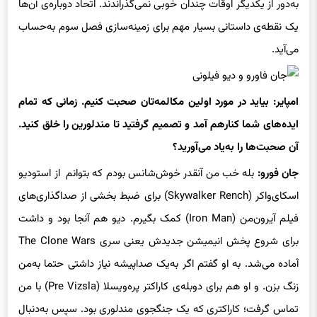
به‌دور از یکدیگر اوقات چندان خوبی نمی‌گذراندند. اتحاد دوباره‌ی آن‌ها
یک نقطه‌ی داستانی بسیار مهم برای زمینه‌سازی فصل سوم به‌حساب
می‌آید.
امپایر: بیاید در مورد اولین مکالمه‌تان صحبت کنیم. زمانی که تمام
ایده‌های شما کنارهم آمد و تصمیم گرفتید تا مندلورین را خلق کنید.
آن صحبت‌ها را به‌یاد می‌آورید؟
جان فورو:
بله خب من آنقدر خوش‌شانس بودم که بتوانم از استودیو
اسکای‌واکر (Skywalker Rench) برای ضبط بخشی از صداگذاری‌های
فیلم آیرون‌من (Iron Man) کمک بگیرم. دیو هم آنجا بود و داشت
برای شروع پخش انیمیشن جدیدش یعنی سری The Clone Wars
آماده می‌شد. به او گفتم اگر به‌یک صداپیشه نیاز داشتی حتما به‌من
زنگ بزن. و او هم برای دوبله‌ی کاراکتر پره‌ویسلا (Pre Vizsla) با من
تماس گرفت؛ کاراکتری که یک جنگجوی مندلوری بود. سپس به‌دنبال