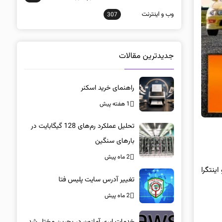
وب و اينترنت
307
جدیدترین مقالات
راهنمای خرید اسکنر
1 هفته پیش
تحلیل عملکرد رم‌های 128 گیگابایت در
بارهای سنگین
2 ماه پیش
یویک تایپ R و آکورا اینتگرا تایپ S امروزی به مصاف خودروهای اسپرت قدیمی هوندا یعنی S2000، نسل اول NSX و اینتگرا
تغییر آدرس سایت پلیس فتا
2 ماه پیش
خدمات ابری آمازون در بحرین مختل شد