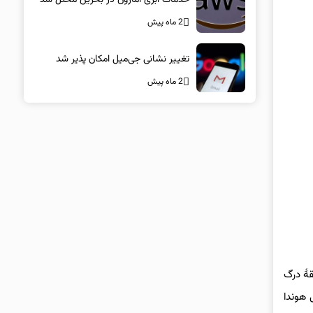
2 ماه پیش
تغییر نشانی جی‌میل امکان پذیر شد
2 ماه پیش
 یک مسابقهٔ درگ
 این ویدئو، آکورا اینتگرا تایپ R، هوندا S2000، نسل اول هوندا