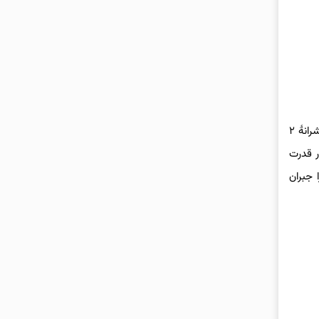
پس‌ازاین، پیروز درگ اول یعنی NSX به مصاف رقبای امروزی می‌رود. سیویک تایپ R و اینتگرا تایپ S اشتراکات فراوانی باهم دارند و هردو از یک پیشرانهٔ ۲
را با ۳۲۰ اسب بخار قدرت کمی از سیویک با ۳۱۵ اسب بخار قدرت
را جبران