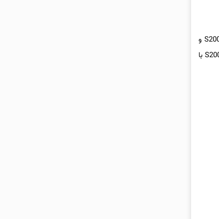
اولین درگ بین کلاسیک‌های گروه یعنی S2000، اینتگرا تایپ R و NSX برگزار می‌شود. NSX از همان ابتدا جلو می‌افتد و پیشتازی را رها نمی‌کند. S2000 و
اینتگرا تایپ R اما عملکردی نزدیک به هم دارند تا اینکه درنهایت رودستر هوندا جلو می‌افتد. NSX مسافت ۴۰۰ متر را در ۱۳.۵ ثانیه طی می‌کند و S2000 با