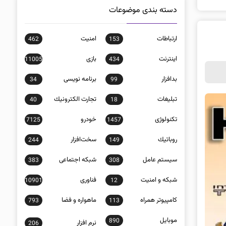
دسته بندی موضوعات
ارتباطات
امنيت
462
153
اينترنت
بازی
11005
434
بدافزار
برنامه نويسی
34
99
تبلیغات
تجارت الكترونيك
40
18
تکنولوژی
خودرو
7125
1457
روباتيك
سخت‌افزار
244
149
سيستم عامل
شبكه اجتماعی
383
308
شبكه و امنيت
فناوری
10901
12
كامپيوتر همراه
ماهواره و فضا
793
113
موبايل
890
نرم افزار
206