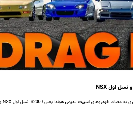
در درگ‌هایی جالب، هوندا س