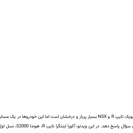
تاریخچهٔ هوندا در خودروهای پرفورمنس با مدل‌هایی مثل S2000، سیویک تایپ R و NSX بسیار پربار و درخشان است اما این خودروها در
در برابر یکدیگر چه عملکردی خواهند داشت؟ هاگرتی قصد دارد به این سؤال پاسخ دهد. در