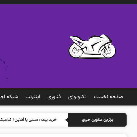
صفحه نخست
تکنولوژی
فناوری
اينترنت
شبكه اجت
خرید بیمه: سنتی
برترین عناوین خبری