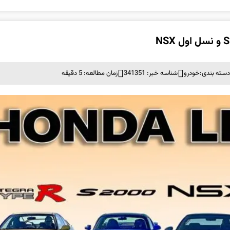
سته بندی:
خودرو
شناسه خبر: 341351
زمان مطالعه: 5 دقیقه