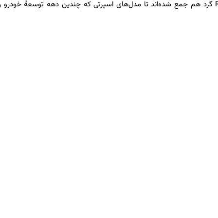
NSX، آکورا اینتگرا تایپ S امروزی و جدیدترین مدل سیویک تایپ R گرد هم جمع شده‌اند تا مدل‌های اسپرتی که چندین دهه توسعهٔ خو